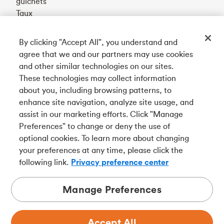
guichets
Taux
By clicking "Accept All", you understand and
Téléchargez notre appli
agree that we and our partners may use cookies
and other similar technologies on our sites.
These technologies may collect information
Connectez-vous avec nous
about you, including browsing patterns, to
enhance site navigation, analyze site usage, and
assist in our marketing efforts. Click "Manage
Preferences" to change or deny the use of
English
optional cookies. To learn more about changing
Tangerine est le nom commercial de la Banque Tangerine,
your preferences at any time, please click the
une filiale en propriété exclusive de La Banque de
following link.
Privacy preference center
Nouvelle-Écosse et
membre à part entière de la SADC
.
Manage Preferences
Accept All