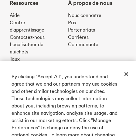
Ressources
À propos de nous
Aide
Nous connaître
Centre
Prix
d’apprentissage
Partenariats
Contactez-nous
Carrières
Localisateur de
Communauté
guichets
Taux
By clicking "Accept All", you understand and
Téléchargez notre appli
agree that we and our partners may use cookies
and other similar technologies on our sites.
These technologies may collect information
Connectez-vous avec nous
about you, including browsing patterns, to
enhance site navigation, analyze site usage, and
assist in our marketing efforts. Click "Manage
Preferences" to change or deny the use of
English
optional cookies. To learn more about changing