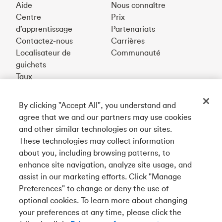
Aide
Nous connaître
Centre
Prix
d’apprentissage
Partenariats
Contactez-nous
Carrières
Localisateur de
Communauté
guichets
Taux
By clicking "Accept All", you understand and
Téléchargez notre appli
agree that we and our partners may use cookies
and other similar technologies on our sites.
These technologies may collect information
Connectez-vous avec nous
about you, including browsing patterns, to
enhance site navigation, analyze site usage, and
assist in our marketing efforts. Click "Manage
Preferences" to change or deny the use of
English
optional cookies. To learn more about changing
Tangerine est le nom commercial de la Banque Tangerine,
your preferences at any time, please click the
une filiale en propriété exclusive de La Banque de