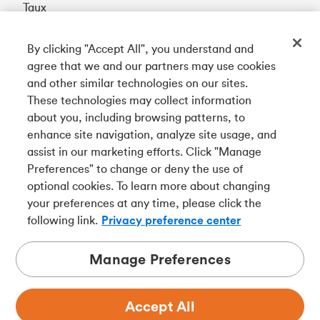
Taux
By clicking "Accept All", you understand and
Téléchargez notre appli
agree that we and our partners may use cookies
and other similar technologies on our sites.
These technologies may collect information
Connectez-vous avec nous
about you, including browsing patterns, to
enhance site navigation, analyze site usage, and
assist in our marketing efforts. Click "Manage
Preferences" to change or deny the use of
English
optional cookies. To learn more about changing
Tangerine est le nom commercial de la Banque Tangerine,
your preferences at any time, please click the
une filiale en propriété exclusive de La Banque de
following link.
Privacy preference center
Nouvelle-Écosse et
membre à part entière de la SADC
.
Manage Preferences
Accept All
Confidentialité
Juridique
Sécurité
Accessibilité
Choix de pub