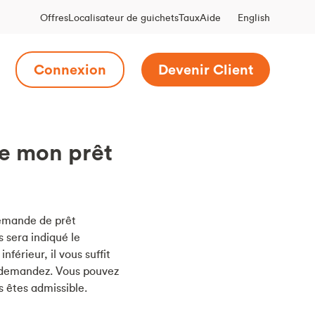
English
Offres
Localisateur de guichets
Taux
Aide
Connexion
Devenir Client
de mon prêt
demande de prêt
s sera indiqué le
érieur, il vous suffit
us demandez. Vous pouvez
 êtes admissible.