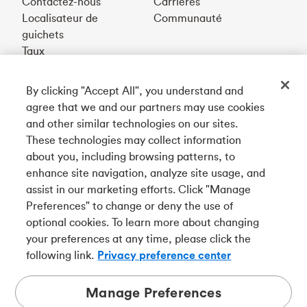
Contactez-nous
Carrières
Localisateur de
Communauté
guichets
Taux
By clicking "Accept All", you understand and
Téléchargez notre appli
agree that we and our partners may use cookies
and other similar technologies on our sites.
These technologies may collect information
Connectez-vous avec nous
about you, including browsing patterns, to
enhance site navigation, analyze site usage, and
assist in our marketing efforts. Click "Manage
Preferences" to change or deny the use of
English
optional cookies. To learn more about changing
Tangerine est le nom commercial de la Banque Tangerine,
your preferences at any time, please click the
une filiale en propriété exclusive de La Banque de
following link.
Privacy preference center
Nouvelle-Écosse et
membre à part entière de la SADC
.
Manage Preferences