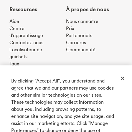
Ressources
À propos de nous
Aide
Nous connaître
Centre
Prix
d’apprentissage
Partenariats
Contactez-nous
Carrières
Localisateur de
Communauté
guichets
Taux
By clicking "Accept All", you understand and
Téléchargez notre appli
agree that we and our partners may use cookies
and other similar technologies on our sites.
These technologies may collect information
Connectez-vous avec nous
about you, including browsing patterns, to
enhance site navigation, analyze site usage, and
assist in our marketing efforts. Click "Manage
Preferences" to change or deny the use of