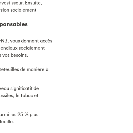
nvestisseur. Ensuite,
rsion socialement
sponsables
 FNB, vous donnant accès
 mondiaux socialement
 vos besoins.
tefeuilles de manière à
au significatif de
siles, le tabac et
parmi les 25 % plus
euille.