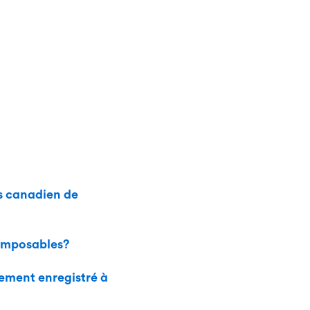
ds canadien de
 imposables?
sement enregistré à