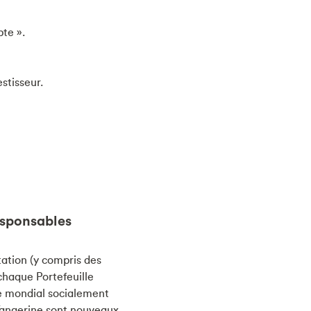
pte ».
stisseur.
esponsables
tation (y compris des
 chaque Portefeuille
le mondial socialement
Tangerine sont nouveaux,