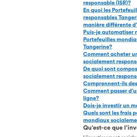
responsable (ISR)?
En quoi les Portefeu
responsables Tangeri
manière différente d’
Puis-je automatiser 
Portefeuilles mondi
Tangerine?
Comment acheter un 
socialement respons
De quoi sont composé
socialement respons
Comprennent-ils des 
Comment passer d’un 
ligne?
Dois-je investir un
Quels sont les frais p
mondiaux socialeme
Qu’est-ce que l’in