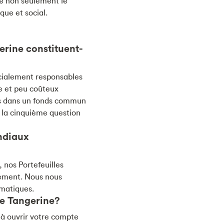
te non seulement le
ue et social.
erine constituent-
ocialement responsables
le et peu coûteux
es dans un fonds commun
à la cinquième question
ondiaux
 nos Portefeuilles
uement. Nous nous
omatiques.
e Tangerine?
 à ouvrir votre compte