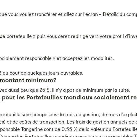
ue vous voulez transférer et allez sur l’écran « Détails du com
 portefeuille » puis vous serez redirigé vers votre profil d’inve
ocialement responsable » et acceptez les modalités.
é au bout de quelques jours ouvrables.
un montant minimum?
c aussi peu que 25 $. Il n’y a pas de minimum par la suite.
is pour les Portefeuilles mondiaux socialement r
rtefeuille sont composées de frais de gestion, de frais d’exploi
xes) et de coûts de transaction. Les frais de gestion annuels de
ponsable Tangerine sont de 0,55 % de la valeur du Portefeuil
Comme les Portefeuilles mondiaux socialement responsables 