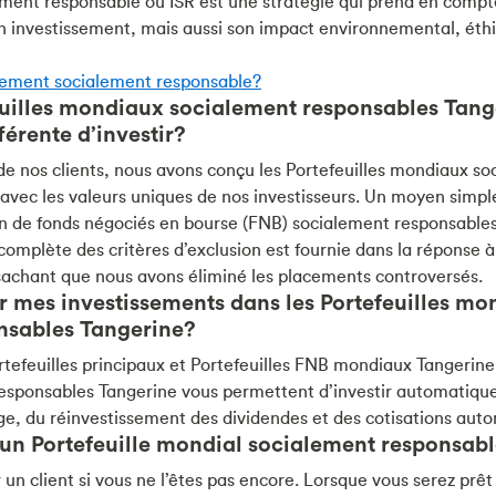
ement responsable ou ISR est une stratégie qui prend en comp
n investissement, mais aussi son impact environnemental, éthiq
ssement socialement responsable?
euilles mondiaux socialement responsables Tang
férente d’investir?
e nos clients, nous avons conçu les Portefeuilles mondiaux s
 avec les valeurs uniques de nos investisseurs. Un moyen simp
on de fonds négociés en bourse (FNB) socialement responsabl
complète des critères d’exclusion est fournie dans la réponse 
 sachant que nous avons éliminé les placements controversés.
r mes investissements dans les Portefeuilles m
nsables Tangerine?
efeuilles principaux et Portefeuilles FNB mondiaux Tangerine,
esponsables Tangerine vous permettent d’investir automatiq
ge, du réinvestissement des dividendes et des cotisations aut
n Portefeuille mondial socialement responsabl
 client si vous ne l’êtes pas encore. Lorsque vous serez prêt