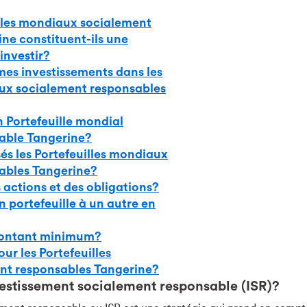
illes mondiaux socialement
ne constituent-ils une
investir?
mes investissements dans les
aux socialement responsables
Portefeuille mondial
able Tangerine?
s les Portefeuilles mondiaux
ables Tangerine?
actions et des obligations?
portefeuille à un autre en
 montant minimum?
our les Portefeuilles
nt responsables Tangerine?
vestissement socialement responsable (ISR)?