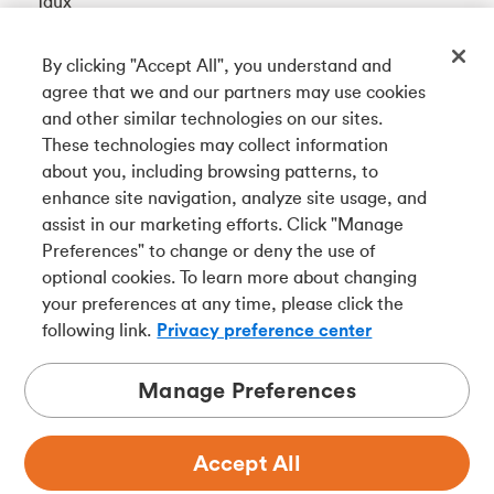
Taux
By clicking "Accept All", you understand and
Téléchargez notre appli
agree that we and our partners may use cookies
and other similar technologies on our sites.
These technologies may collect information
Connectez-vous avec nous
about you, including browsing patterns, to
enhance site navigation, analyze site usage, and
assist in our marketing efforts. Click "Manage
Preferences" to change or deny the use of
English
optional cookies. To learn more about changing
Tangerine est le nom commercial de la Banque Tangerine,
your preferences at any time, please click the
une filiale en propriété exclusive de La Banque de
following link.
Privacy preference center
Nouvelle-Écosse et
membre à part entière de la SADC
.
Manage Preferences
Accept All
Confidentialité
Juridique
Sécurité
Accessibilité
Choix de pub