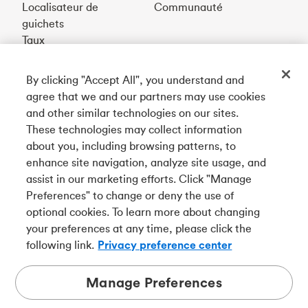
Localisateur de
Communauté
guichets
Taux
By clicking "Accept All", you understand and
Téléchargez notre appli
agree that we and our partners may use cookies
and other similar technologies on our sites.
These technologies may collect information
Connectez-vous avec nous
about you, including browsing patterns, to
enhance site navigation, analyze site usage, and
assist in our marketing efforts. Click "Manage
Preferences" to change or deny the use of
English
optional cookies. To learn more about changing
Tangerine est le nom commercial de la Banque Tangerine,
your preferences at any time, please click the
une filiale en propriété exclusive de La Banque de
following link.
Privacy preference center
Nouvelle-Écosse et
membre à part entière de la SADC
.
Manage Preferences