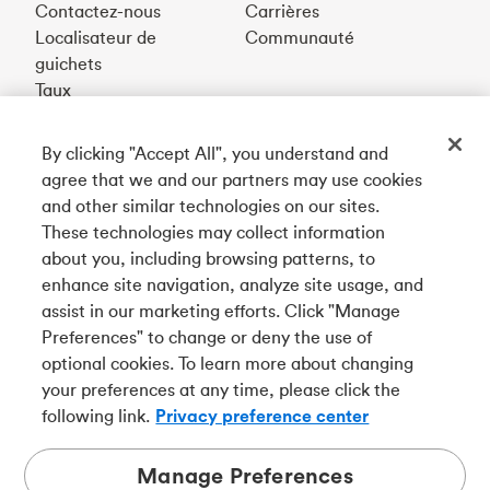
Contactez-nous
Carrières
Localisateur de
Communauté
guichets
Taux
By clicking "Accept All", you understand and
Téléchargez notre appli
agree that we and our partners may use cookies
and other similar technologies on our sites.
These technologies may collect information
Connectez-vous avec nous
about you, including browsing patterns, to
enhance site navigation, analyze site usage, and
assist in our marketing efforts. Click "Manage
Preferences" to change or deny the use of
English
optional cookies. To learn more about changing
Tangerine est le nom commercial de la Banque Tangerine,
your preferences at any time, please click the
une filiale en propriété exclusive de La Banque de
following link.
Privacy preference center
Nouvelle-Écosse et
membre à part entière de la SADC
.
Manage Preferences