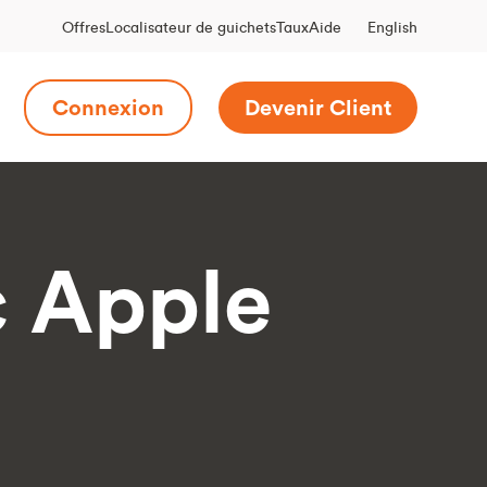
English
Offres
Localisateur de guichets
Taux
Aide
Connexion
Devenir Client
c Apple