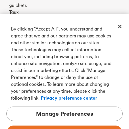
guichets
Taux
By clicking "Accept All", you understand and
Téléchargez notre appli
agree that we and our partners may use cookies
and other similar technologies on our sites.
These technologies may collect information
Connectez-vous avec nous
about you, including browsing patterns, to
enhance site navigation, analyze site usage, and
assist in our marketing efforts. Click "Manage
Preferences" to change or deny the use of
English
optional cookies. To learn more about changing
Tangerine est le nom commercial de la Banque Tangerine,
your preferences at any time, please click the
une filiale en propriété exclusive de La Banque de
following link.
Privacy preference center
Nouvelle-Écosse et
membre à part entière de la SADC
.
Manage Preferences