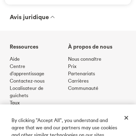
Avis juridique
Ressources
À propos de nous
Aide
Nous connaître
Centre
Prix
d’apprentissage
Partenariats
Contactez-nous
Carrières
Localisateur de
Communauté
guichets
Taux
By clicking "Accept All", you understand and
Téléchargez notre appli
agree that we and our partners may use cookies
and other similar technologies on our sites.