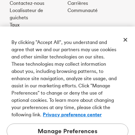
Contactez-nous
Carrières
Localisateur de
Communauté
guichets
Taux
By clicking "Accept All", you understand and
Téléchargez notre appli
agree that we and our partners may use cookies
and other similar technologies on our sites.
These technologies may collect information
Connectez-vous avec nous
about you, including browsing patterns, to
enhance site navigation, analyze site usage, and
assist in our marketing efforts. Click "Manage
Preferences" to change or deny the use of
English
optional cookies. To learn more about changing
Tangerine est le nom commercial de la Banque Tangerine,
your preferences at any time, please click the
une filiale en propriété exclusive de La Banque de
following link.
Privacy preference center
Nouvelle-Écosse et
membre à part entière de la SADC
.
Manage Preferences