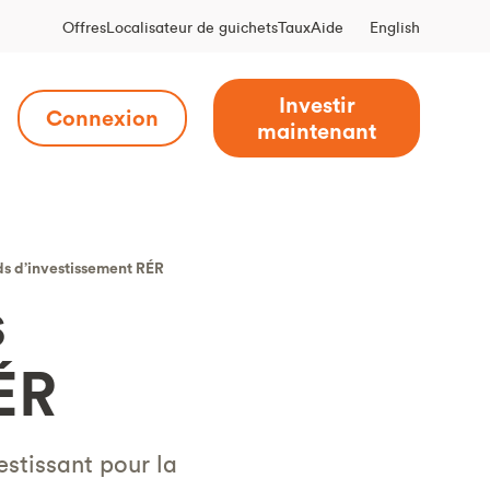
English
Offres
Localisateur de guichets
Taux
Aide
Investir
Connexion
maintenant
s d’investissement RÉR
s
ÉR
stissant pour la