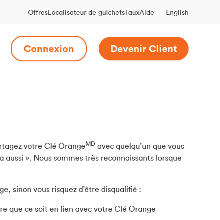
English
Offres
Localisateur de guichets
Taux
Aide
Connexion
Devenir Client
MD
artagez votre Clé Orange
avec quelqu’un que vous
s ça aussi ». Nous sommes très reconnaissants lorsque
e, sinon vous risquez d’être disqualifié :
ure que ce soit en lien avec votre Clé Orange