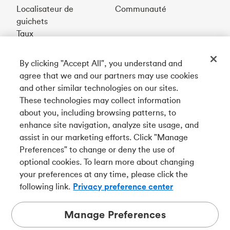
Localisateur de
Communauté
guichets
Taux
By clicking "Accept All", you understand and
Téléchargez notre appli
agree that we and our partners may use cookies
and other similar technologies on our sites.
These technologies may collect information
Connectez-vous avec nous
about you, including browsing patterns, to
enhance site navigation, analyze site usage, and
assist in our marketing efforts. Click "Manage
Preferences" to change or deny the use of
English
optional cookies. To learn more about changing
Tangerine est le nom commercial de la Banque Tangerine,
your preferences at any time, please click the
une filiale en propriété exclusive de La Banque de
following link.
Privacy preference center
Nouvelle-Écosse et
membre à part entière de la SADC
.
Manage Preferences