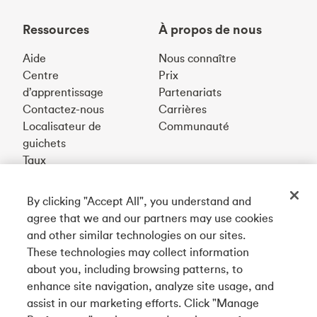
Ressources
À propos de nous
Aide
Nous connaître
Centre
Prix
d’apprentissage
Partenariats
Contactez-nous
Carrières
Localisateur de
Communauté
guichets
Taux
By clicking "Accept All", you understand and
Téléchargez notre appli
agree that we and our partners may use cookies
and other similar technologies on our sites.
These technologies may collect information
Connectez-vous avec nous
about you, including browsing patterns, to
enhance site navigation, analyze site usage, and
assist in our marketing efforts. Click "Manage