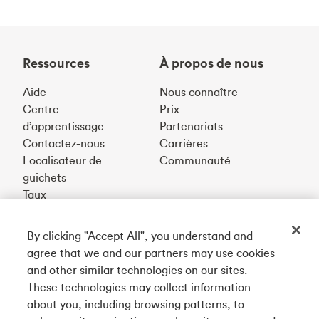
Ressources
À propos de nous
Aide
Nous connaître
Centre
Prix
d’apprentissage
Partenariats
Contactez-nous
Carrières
Localisateur de
Communauté
guichets
Taux
By clicking "Accept All", you understand and
Téléchargez notre appli
agree that we and our partners may use cookies
and other similar technologies on our sites.
These technologies may collect information
Connectez-vous avec nous
about you, including browsing patterns, to