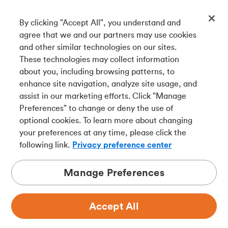
By clicking "Accept All", you understand and
Téléchargez notre appli
agree that we and our partners may use cookies
and other similar technologies on our sites.
These technologies may collect information
Connectez-vous avec nous
about you, including browsing patterns, to
enhance site navigation, analyze site usage, and
assist in our marketing efforts. Click "Manage
Preferences" to change or deny the use of
English
optional cookies. To learn more about changing
Tangerine est le nom commercial de la Banque Tangerine,
your preferences at any time, please click the
une filiale en propriété exclusive de La Banque de
following link.
Privacy preference center
Nouvelle-Écosse et
membre à part entière de la SADC
.
Manage Preferences
Accept All
Confidentialité
Juridique
Sécurité
Accessibilité
Choix de pub