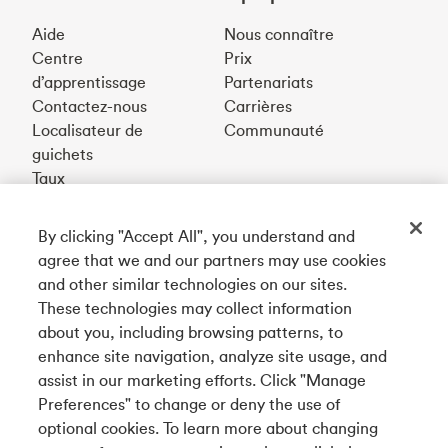
Aide
Nous connaître
Centre
Prix
d’apprentissage
Partenariats
Contactez-nous
Carrières
Localisateur de
Communauté
guichets
Taux
By clicking "Accept All", you understand and
Téléchargez notre appli
agree that we and our partners may use cookies
and other similar technologies on our sites.
These technologies may collect information
Connectez-vous avec nous
about you, including browsing patterns, to
enhance site navigation, analyze site usage, and
assist in our marketing efforts. Click "Manage
Preferences" to change or deny the use of
English
optional cookies. To learn more about changing