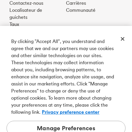
Contactez-nous
Carrières
Localisateur de
Communauté
guichets
Taux
By clicking "Accept All", you understand and
Téléchargez notre appli
agree that we and our partners may use cookies
and other similar technologies on our sites.
These technologies may collect information
Connectez-vous avec nous
about you, including browsing patterns, to
enhance site navigation, analyze site usage, and
assist in our marketing efforts. Click "Manage
Preferences" to change or deny the use of
English
optional cookies. To learn more about changing
Tangerine est le nom commercial de la Banque Tangerine,
your preferences at any time, please click the
une filiale en propriété exclusive de La Banque de
following link.
Privacy preference center
Nouvelle-Écosse et
membre à part entière de la SADC
.
Manage Preferences