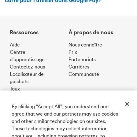
carte pour l’utiliser dans Google Pay?
Ressources
À propos de nous
Aide
Nous connaître
Centre
Prix
d’apprentissage
Partenariats
Contactez-nous
Carrières
Localisateur de
Communauté
guichets
Taux
By clicking "Accept All", you understand and
Téléchargez notre appli
agree that we and our partners may use cookies
and other similar technologies on our sites.
These technologies may collect information
Connectez-vous avec nous
about you, including browsing patterns, to