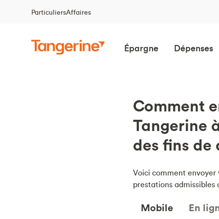
Particuliers
Affaires
Épargne
Dépenses
Comment en
Tangerine 
des fins de
Voici comment envoyer v
prestations admissible
Mobile
En lig