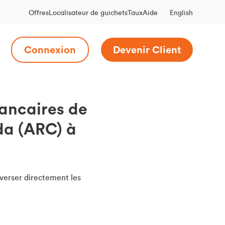
English
Offres
Localisateur de guichets
Taux
Aide
Connexion
Devenir Client
ancaires de
da (ARC) à
verser directement les