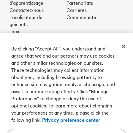
d’apprentissage
Partenariats
Contactez-nous
Carrières
Localisateur de
Communauté
guichets
Taux
By clicking "Accept All", you understand and
Téléchargez notre appli
agree that we and our partners may use cookies
and other similar technologies on our sites.
These technologies may collect information
Connectez-vous avec nous
about you, including browsing patterns, to
enhance site navigation, analyze site usage, and
assist in our marketing efforts. Click "Manage
Preferences" to change or deny the use of
English
optional cookies. To learn more about changing
Tangerine est le nom commercial de la Banque Tangerine,
your preferences at any time, please click the
une filiale en propriété exclusive de La Banque de
following link.
Privacy preference center
Nouvelle-Écosse et
membre à part entière de la SADC
.