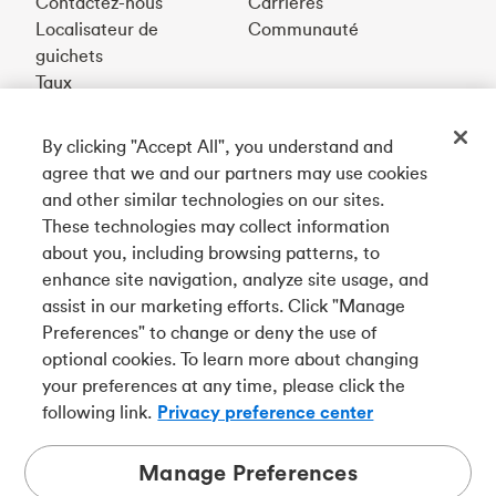
Contactez-nous
Carrières
Localisateur de
Communauté
guichets
Taux
By clicking "Accept All", you understand and
Téléchargez notre appli
agree that we and our partners may use cookies
and other similar technologies on our sites.
These technologies may collect information
Connectez-vous avec nous
about you, including browsing patterns, to
enhance site navigation, analyze site usage, and
assist in our marketing efforts. Click "Manage
Preferences" to change or deny the use of
English
optional cookies. To learn more about changing
Tangerine est le nom commercial de la Banque Tangerine,
your preferences at any time, please click the
une filiale en propriété exclusive de La Banque de
following link.
Privacy preference center
Nouvelle-Écosse et
membre à part entière de la SADC
.
Manage Preferences