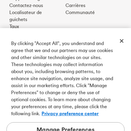
Contactez-nous
Carrières
Localisateur de
Communauté
guichets
Taux
By clicking "Accept All", you understand and
Téléchargez notre appli
agree that we and our partners may use cookies
and other similar technologies on our sites.
These technologies may collect information
Connectez-vous avec nous
about you, including browsing patterns, to
enhance site navigation, analyze site usage, and
assist in our marketing efforts. Click "Manage
Preferences" to change or deny the use of
English
optional cookies. To learn more about changing
Tangerine est le nom commercial de la Banque Tangerine,
your preferences at any time, please click the
une filiale en propriété exclusive de La Banque de
following link.
Privacy preference center
Nouvelle-Écosse et
membre à part entière de la SADC
.
Manage Preferences