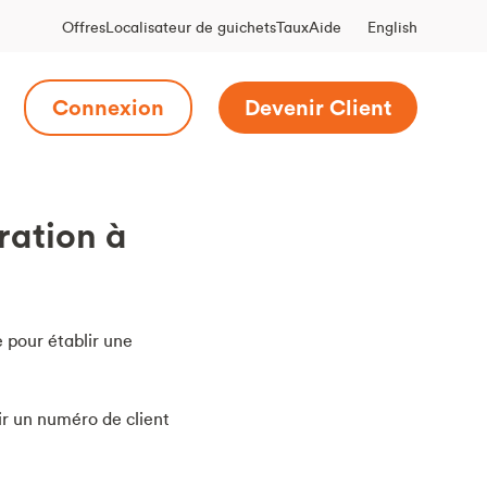
English
Offres
Localisateur de guichets
Taux
Aide
Connexion
Devenir Client
ration à
e pour établir une
ir un numéro de client