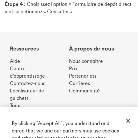
Étape 4 :
Choisissez l’option « Formulaire de dépôt direct
» et sélectionnez « Consulter »
Ressources
À propos de nous
Aide
Nous connaître
Centre
Prix
d’apprentissage
Partenariats
Contactez-nous
Carrières
Localisateur de
Communauté
guichets
Taux
By clicking "Accept All", you understand and
Téléchargez notre appli
agree that we and our partners may use cookies
and other similar technologies on our sites.