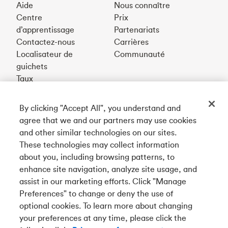
Aide
Nous connaître
Centre
Prix
d’apprentissage
Partenariats
Contactez-nous
Carrières
Localisateur de
Communauté
guichets
Taux
By clicking "Accept All", you understand and
Téléchargez notre appli
agree that we and our partners may use cookies
and other similar technologies on our sites.
These technologies may collect information
Connectez-vous avec nous
about you, including browsing patterns, to
enhance site navigation, analyze site usage, and
assist in our marketing efforts. Click "Manage
Preferences" to change or deny the use of
English
optional cookies. To learn more about changing
Tangerine est le nom commercial de la Banque Tangerine,
your preferences at any time, please click the
une filiale en propriété exclusive de La Banque de