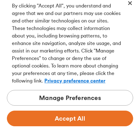
By clicking "Accept All", you understand and
nous sommes tenus de recueillir et de
agree that we and our partners may use cookies
communiquer des renseignements après l’octroi
and other similar technologies on our sites.
du crédit. Cette mesure vise à préserver
These technologies may collect information
l’intégrité du système d’information de crédit.
about you, including browsing patterns, to
Nous agirons selon vos directives dès que
enhance site navigation, analyze site usage, and
possible, mais il se pourrait que nous ne puissions
assist in our marketing efforts. Click "Manage
cesser immédiatement d’utiliser vos
Preferences" to change or deny the use of
renseignements à certains égards.
optional cookies. To learn more about changing
6. Refus et retrait
your preferences at any time, please click the
following link.
Privacy preference center
Si vous souhaitez retirer votre consentement ou
mettre à jour vos préférences de communication
Manage Preferences
en matière de marketing, veuillez communiquer
avec nous au numéro sans frais
1-888-826-4374
.
Pour cesser de recevoir des communications par
Accept All
courriel, veuillez cliquer sur le lien de
désabonnement qui se trouve dans chacune de
nos communications.