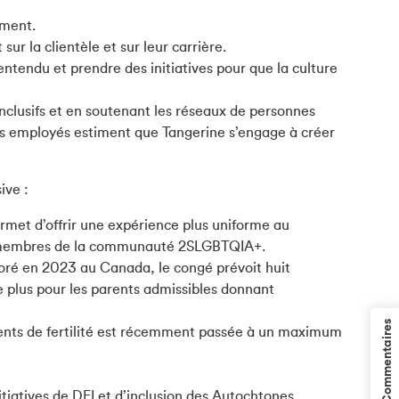
ement.
r la clientèle et sur leur carrière.
entendu et prendre des initiatives pour que la culture
inclusifs et en soutenant les réseaux de personnes
les employés estiment que Tangerine s’engage à créer
ive :
rmet d’offrir une expérience plus uniforme au
les membres de la communauté 2SLGBTQIA+.
oré en 2023 au Canada, le congé prévoit huit
 plus pour les parents admissibles donnant
Commentaires
ements de fertilité est récemment passée à un maximum
tiatives de DEI et d’inclusion des Autochtones.