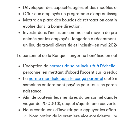
Développer des capacités agiles et des modèles d
Offrir aux employés un programme d’apprentissage o
Mettre en place des boucles de rétroaction continu
évolue dans la bonne direction.
Investir dans l’inclusion comme seul moyen de prog
animés par les employés. Tangerine a récemment m
un lieu de travail diversifié et inclusif - en mai 20
Le personnel de la Banque Tangerine bénéficie en outre
L’adoption de
normes de soins inclusifs à l’échell
personnel en mettant d’abord l’accent sur la ré
La
norme mondiale pour le congé parental
a été m
semaines entièrement payées pour tous les parents
naissance.
Afin de soutenir les membres du personnel dans le
viager de 20 000 $, auquel s’ajoute une couvertur
Nous continuons d’investir pour appuyer les efforts
Nomination de la première vice-présidente, Incl