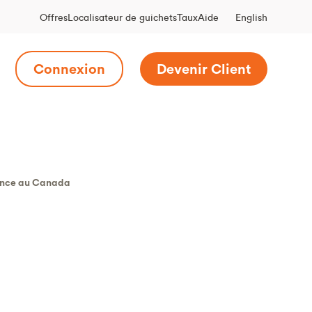
English
Offres
Localisateur de guichets
Taux
Aide
Connexion
Devenir Client
urance au Canada