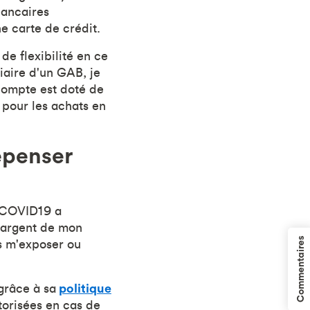
bancaires
e carte de crédit.
de flexibilité en ce
iaire d'un GAB, je
compte est doté de
 pour les achats en
épenser
a COVID19 a
l'argent de mon
s m'exposer ou
Commentaires
grâce à sa
politique
torisées en cas de