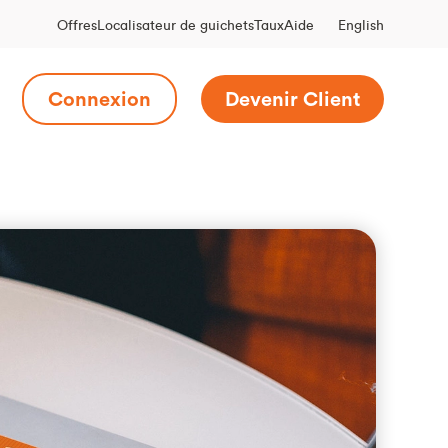
English
Offres
Localisateur de guichets
Taux
Aide
Connexion
Devenir Client