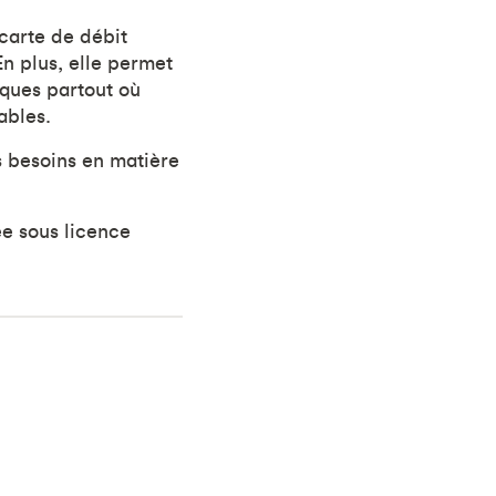
carte de débit
n plus, elle permet
èques partout où
ables.
 besoins en matière
ée sous licence