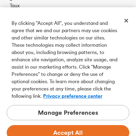
Taux
By clicking "Accept All", you understand and
Téléchargez notre appli
agree that we and our partners may use cookies
and other similar technologies on our sites.
These technologies may collect information
Connectez-vous avec nous
about you, including browsing patterns, to
enhance site navigation, analyze site usage, and
assist in our marketing efforts. Click "Manage
Preferences" to change or deny the use of
English
optional cookies. To learn more about changing
Tangerine est le nom commercial de la Banque Tangerine,
your preferences at any time, please click the
une filiale en propriété exclusive de La Banque de
following link.
Privacy preference center
Nouvelle-Écosse et
membre à part entière de la SADC
.
Manage Preferences
Accept All