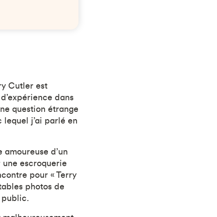
ry Cutler est
s d’expérience dans
une question étrange
lequel j’ai parlé en
ée amoureuse d’un
r une escroquerie
ncontre pour « Terry
itables photos de
 public.