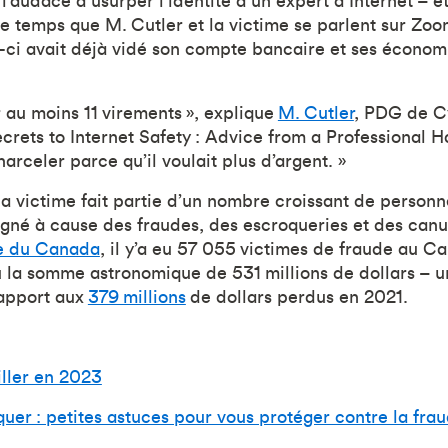
 l’audace d’usurper l’identité d’un expert d’Internet –
Le temps que M. Cutler et la victime se parlent sur Zoo
le-ci avait déjà vidé son compte bancaire et ses économ
r au moins 11 virements », explique
M. Cutler
, PDG de C
crets to Internet Safety : Advice from a Professional H
 harceler parce qu’il voulait plus d’argent. »
 victime fait partie d’un nombre croissant de personn
né à cause des fraudes, des escroqueries et des canu
de du Canada
, il y’a eu 57 055 victimes de fraude au C
 la somme astronomique de 531 millions de dollars – 
rapport aux
379 millions
de dollars perdus en 2021.
iller en 2023
quer : petites astuces pour vous protéger contre la fra