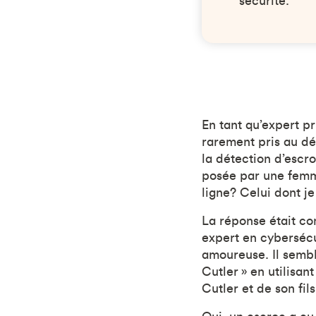
sécurité.
En tant qu’expert pr
rarement pris au dé
la détection d’escr
posée par une femme 
ligne? Celui dont j
La réponse était c
expert en cybersécu
amoureuse. Il sembl
Cutler » en utilisa
Cutler et de son fi