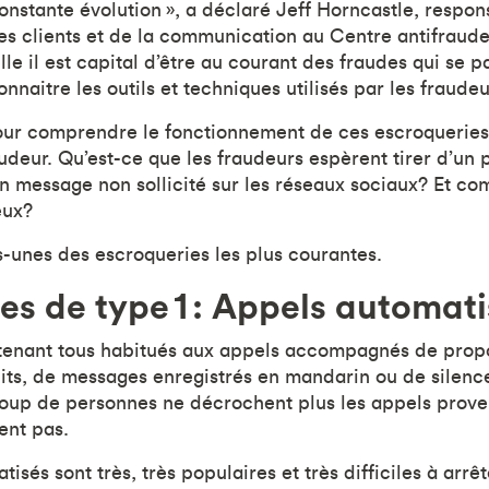
constante évolution », a déclaré Jeff Horncastle, respon
les clients et de la communication au Centre antifraud
lle il est capital d’être au courant des fraudes qui se
naitre les outils et techniques utilisés par les fraudeu
our comprendre le fonctionnement de ces escroqueries, 
udeur. Qu’est-ce que les fraudeurs espèrent tirer d’un 
n message non sollicité sur les réseaux sociaux? Et co
 eux?
unes des escroqueries les plus courantes.
es de type 1 : Appels automat
nant tous habitués aux appels accompagnés de propo
ts, de messages enregistrés en mandarin ou de silence
oup de personnes ne décrochent plus les appels prov
ent pas.
isés sont très, très populaires et très difficiles à arrêt