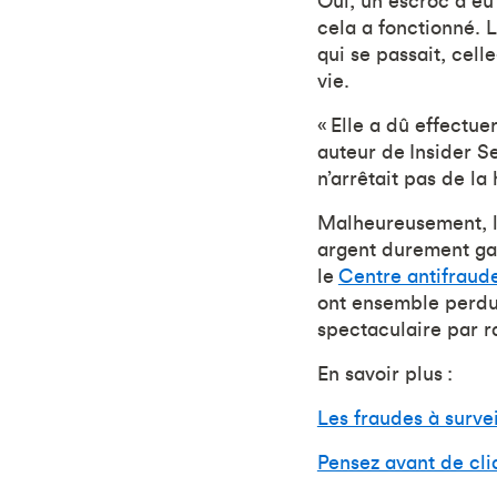
Oui, un escroc a eu
cela a fonctionné. 
qui se passait, cel
vie.
« Elle a dû effectue
auteur de Insider Se
n’arrêtait pas de la
Malheureusement, la
argent durement gag
le
Centre antifrau
ont ensemble perdu
spectaculaire par 
En savoir plus :
Les fraudes à surve
Pensez avant de cli