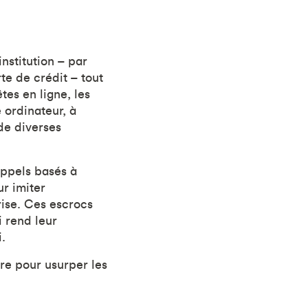
nstitution – par
e de crédit – tout
tes en ligne, les
 ordinateur, à
de diverses
appels basés à
r imiter
rise. Ces escrocs
 rend leur
.
re pour usurper les