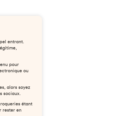
pel entrant.
égitime,
ntenu pour
lectronique ou
es, alors soyez
s sociaux.
croqueries étant
r rester en