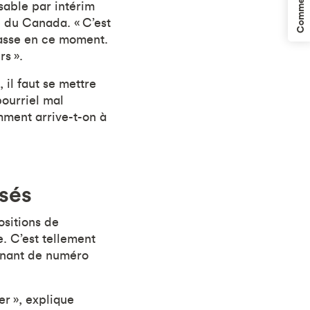
Commentaires
sable par intérim
e du Canada. « C’est
 passe en ce moment.
rs ».
il faut se mettre
pourriel mal
mment arrive-t-on à
isés
sitions de
. C’est tellement
enant de numéro
er », explique