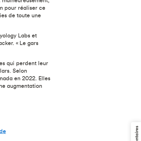
 et malheureusement,
m pour réaliser ce
ies de toute une
yology Labs et
acker. « Le gars
es qui perdent leur
lars. Selon
anada en 2022. Elles
une augmentation
ude