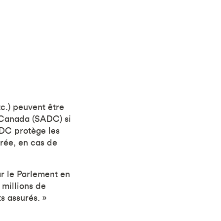
tc.) peuvent être
 Canada (SADC) si
ADC protège les
rée, en cas de
ar le Parlement en
 millions de
s assurés. »