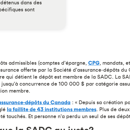
s détenus dans des
écifiques sont
ôts admissibles (comptes d'épargne,
CPG
, mandats, e
ssurance offerte par la Société d'assurance‑dépôts du
cière qui détient le dépôt est membre de la SADC. La S
, jusqu'à concurrence de 100 000 $ par catégorie assu
tution membre.
'assurance‑dépôts du Canada
: « Depuis sa création p
glé
la faillite de 43 institutions membres
. Plus de deux
té touchés. Et personne n'a perdu un seul de ses dépôt