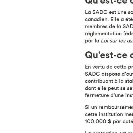
Qu'est‑ce 
La SADC est une soci
canadien. Elle a ét
membres de la SADC
réglementation fédér
par la
Loi sur les a
Qu'est‑ce 
En vertu de cette pr
SADC dispose d'out
contribuant à la st
dont elle peut se se
fermeture d'une inst
Si un remboursement
cette institution 
100 000 $ par caté