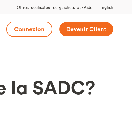
English
Offres
Localisateur de guichets
Taux
Aide
Connexion
Devenir Client
de la SADC?