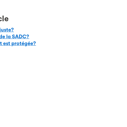
cle
juste?
 de la SADC?
t est protégée?