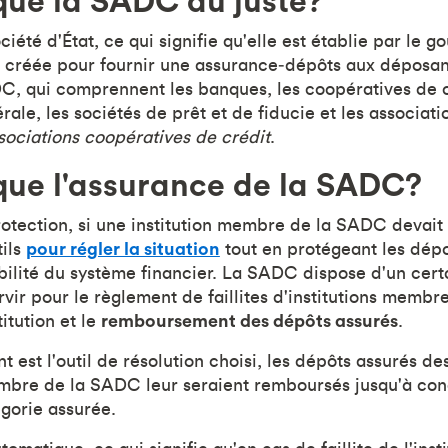
que la SADC au juste?
été d'État, ce qui signifie qu'elle est établie par le 
é créée pour fournir une assurance‑dépôts aux déposant
, qui comprennent les banques, les coopératives de c
ale, les sociétés de prêt et de fiducie et les associat
ssociations coopératives de crédit
.
que l'assurance de la SADC?
otection, si une institution membre de la SADC devait fa
ils
pour régler la situation
tout en protégeant les dépo
abilité du système financier. La SADC dispose d'un cert
rvir pour le règlement de faillites d'institutions membr
itution et le
remboursement des dépôts assurés
.
 est l'outil de résolution choisi, les dépôts assurés d
membre de la SADC leur seraient remboursés jusqu'à co
gorie assurée.