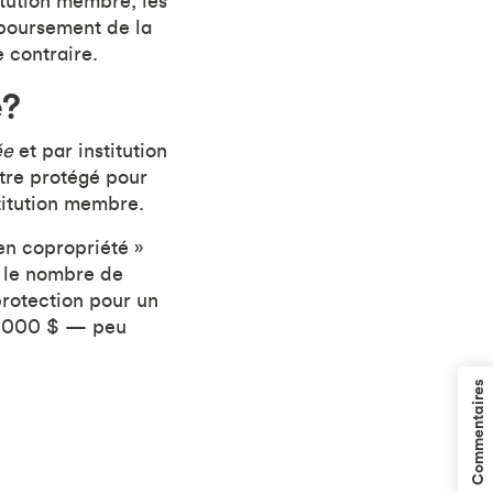
titution membre, les
mboursement de la
 contraire.
e?
ée
et par institution
être protégé pour
titution membre.
n copropriété »
 le nombre de
protection pour un
0 000 $ — peu
Commentaires