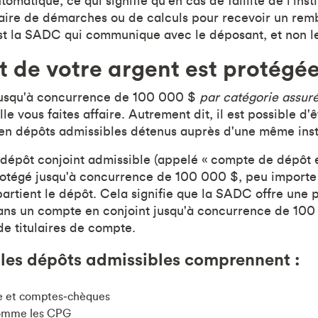
tomatique, ce qui signifie qu'en cas de faillite de l'ins
 faire de démarches ou de calculs pour recevoir un re
st la SADC qui communique avec le déposant, et non le
t de votre argent est protégé
jusqu'à concurrence de 100 000 $
par catégorie assur
 vous faites affaire. Autrement dit, il est possible d'
en dépôts admissibles détenus auprès d'une même ins
épôt conjoint admissible (appelé « compte de dépôt e
rotégé jusqu'à concurrence de 100 000 $, peu importe
artient le dépôt. Cela signifie que la SADC offre une 
ans un compte en conjoint jusqu'à concurrence de 10
e titulaires de compte.
 les dépôts admissibles comprennent :
e et comptes‑chèques
comme les CPG