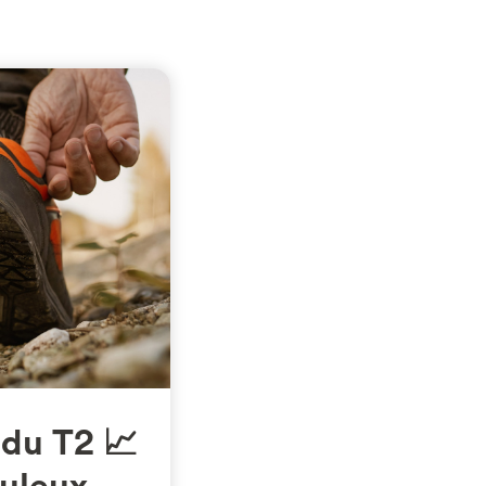
 du T2 📈
uleux