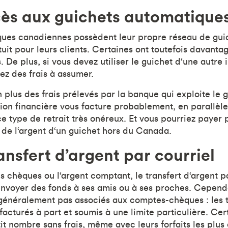
cès aux guichets automatique
ques canadiennes possèdent leur propre réseau de gui
tuit pour leurs clients. Certaines ont toutefois davanta
. De plus, si vous devez utiliser le guichet d‘une autre i
ez des frais à assumer.
n plus des frais prélevés par la banque qui exploite le
tution financière vous facture probablement, en parallèle
ce type de retrait très onéreux. Et vous pourriez payer
z de l‘argent d‘un guichet hors du Canada.
ansfert d’argent par courriel
s chèques ou l‘argent comptant, le transfert d‘argent pa
nvoyer des fonds à ses amis ou à ses proches. Cependant
généralement pas associés aux comptes-chèques : les t
 facturés à part et soumis à une limite particulière. Ce
it nombre sans frais, même avec leurs forfaits les plus 