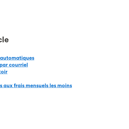
cle
s automatiques
 par courriel
toir
 aux frais mensuels les moins