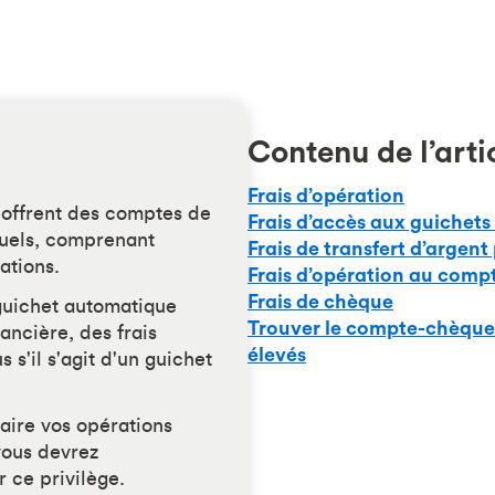
Contenu de l’arti
Frais d’opération
offrent des comptes de
Frais d’accès aux guichet
suels, comprenant
Frais de transfert d’argent
ations.
Frais d’opération au comp
Frais de chèque
 guichet automatique
Trouver le compte-chèques
nancière, des frais
élevés
s s'il s'agit d'un guichet
faire vos opérations
vous devrez
 ce privilège.