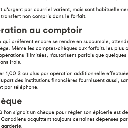
rt d‘argent par courriel varient, mais sont habituelleme
transfert non compris dans le forfait.
ération au comptoir
x qui préfèrent encore se rendre en succursale, attend
lège. Même les comptes-chèques aux forfaits les plus c
pérations illimitées, n‘autorisent parfois que quelques
ans frais.
ter 1,00 $ ou plus par opération additionnelle effectué
part des institutions financières fournissent aussi, san
et par téléphone.
hèque
ù l‘on signait un chèque pour régler son épicerie est 
 Canadiens acquittent toujours certaines dépenses pa
e garderie.