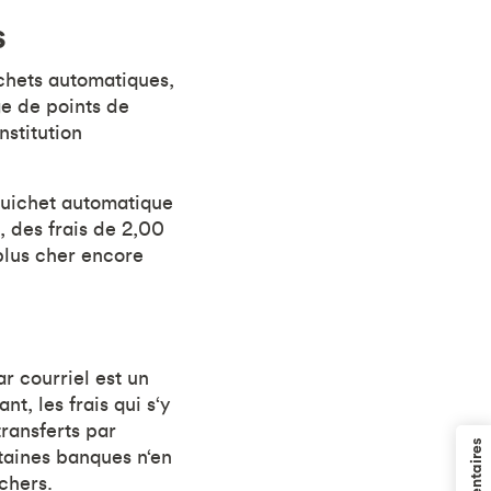
s
chets automatiques,
ge de points de
nstitution
 guichet automatique
, des frais de 2,00
 plus cher encore
r courriel est un
, les frais qui s‘y
ransferts par
rtaines banques n‘en
chers.