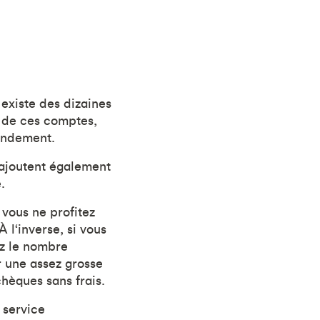
existe des dizaines
s de ces comptes,
randement.
 ajoutent également
.
 vous ne profitez
 l‘inverse, si vous
ez le nombre
r une assez grosse
chèques sans frais.
 service