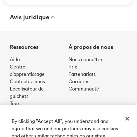
Avis juridique
Ressources
À propos de nous
Aide
Nous connaître
Centre
Prix
d’apprentissage
Partenariats
Contactez-nous
Carrières
Localisateur de
Communauté
guichets
Taux
By clicking "Accept All", you understand and
Téléchargez notre appli
agree that we and our partners may use cookies
and other similar technologies on our sites.