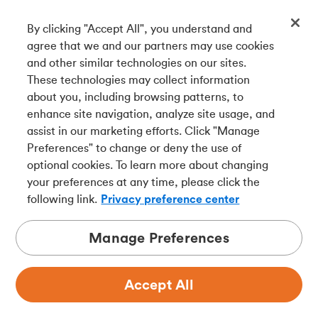
By clicking "Accept All", you understand and
Téléchargez notre appli
agree that we and our partners may use cookies
and other similar technologies on our sites.
These technologies may collect information
Connectez-vous avec nous
about you, including browsing patterns, to
enhance site navigation, analyze site usage, and
assist in our marketing efforts. Click "Manage
Preferences" to change or deny the use of
English
optional cookies. To learn more about changing
Tangerine est le nom commercial de la Banque Tangerine,
your preferences at any time, please click the
une filiale en propriété exclusive de La Banque de
following link.
Privacy preference center
Nouvelle-Écosse et
membre à part entière de la SADC
.
Manage Preferences
Accept All
Confidentialité
Juridique
Sécurité
Accessibilité
Choix de pub