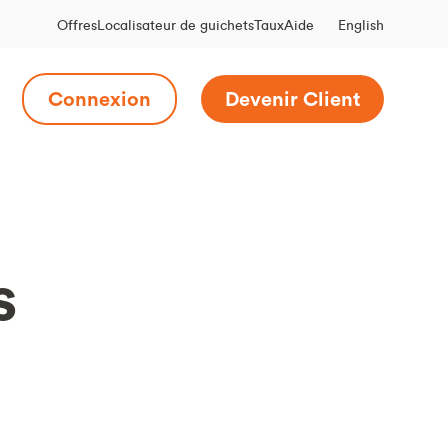
English
Offres
Localisateur de guichets
Taux
Aide
Connexion
Devenir Client
s