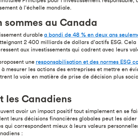
e intitulée Principes pour l'investissement responsable,
sement à l'échelle mondiale.
n sommes au Canada
tissement durable
a bondi de 48 % en deux ans seuleme
atteignant 2 400 milliards de dollars d'actifs ESG. Cela
éressent aux investissements qui cadrent avec leurs va
 proposent une
responsabilisation et des normes ESG 
r à mesurer les actions des entreprises et mettre en év
trent la voie en matière de prise de décision plus soc
t les Canadiens
euvent avoir un impact positif tout simplement en se fa
dent leurs décisions financières globales peut les aide
es qui correspondent mieux à leurs valeurs personnelles
nadiens :