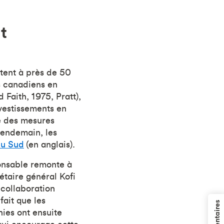
t
tent à près de 50
s canadiens en
Faith, 1975, Pratt),
nvestissements en
e des mesures
lendemain, les
du Sud
(en anglais).
ponsable remonte à
étaire général Kofi
e collaboration
fait que les
nies ont ensuite