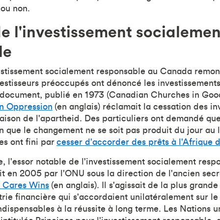
 ou non.
 de l'investissement socialemen
le
vestissement socialement responsable au Canada remon
vestisseurs préoccupés ont dénoncé les investissement
document, publié en 1973 (Canadian Churches in Good 
in Oppression
(en anglais) réclamait la cessation des i
aison de l'apartheid. Des particuliers ont demandé qu
ien que le changement ne se soit pas produit du jour au 
s ont fini par
cesser d'accorder des prêts à l'Afrique 
e, l'essor notable de l'investissement socialement res
 en 2005 par l'ONU sous la direction de l'ancien secr
 Cares Wins
(en anglais). Il s'agissait de la plus grand
trie financière qui s'accordaient unilatéralement sur le 
ndispensables à la réussite à long terme. Les Nations u