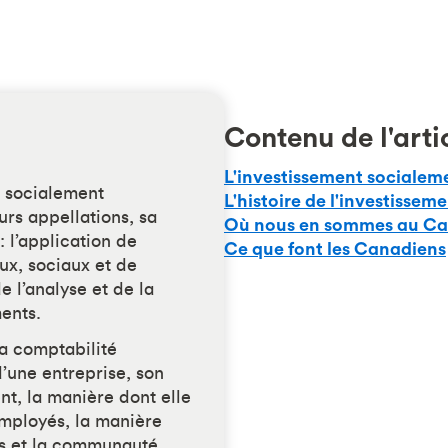
Contenu de l'arti
L'investissement sociale
t socialement
L'histoire de l'investisse
urs appellations, sa
Où nous en sommes au C
 : l’application de
Ce que font les Canadiens
ux, sociaux et de
 l’analyse et de la
ents.
la comptabilité
d’une entreprise, son
nt, la manière dont elle
mployés, la manière
nts et la communauté,