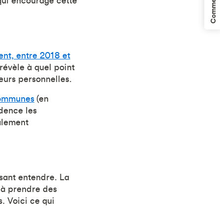
Commentaires
 qui encourage cette
nt, entre 2018 et
 révèle à quel point
leurs personnelles.
communes
(en
idence les
ialement
isant entendre. La
r à prendre des
. Voici ce qui