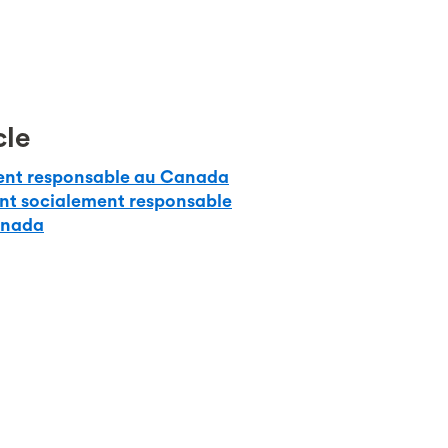
cle
ment responsable au Canada
ment socialement responsable
anada