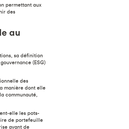
ion permettant aux
nir des
le au
ions, sa définition
de gouvernance (ESG)
ionnelle des
la manière dont elle
t la communauté,
nt-elle les pots-
ire de portefeuille
rise avant de