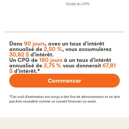
Dans
90
jours
,
avec
Dans
90 jours
, avec un taux d’intérêt
un
annualisé de
2,50 %
, vous accumulerez
taux
30,82 $
d’intérêt.
d’intérêt
Un CPG de
180 jours
à un taux d’intérêt
annualisé de
2,75 %
vous donnerait
67,81
annualisé
$
d’intérêt.*
de
2,50
Commencer
%
,
vous
*Cet outil d’estimation est conçu à des fins de démonstration et ne doit
accumulerez
pas être considéré comme un conseil financier ou autre.
30,82
$
d’intérêt.
Un