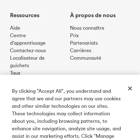
Ressources
À propos de nous
Aide
Nous connaître
Centre
Prix
d’apprentissage
Partenariats
Contactez-nous
Carrières
Localisateur de
Communauté
guichets
Taux
By clicking "Accept All", you understand and
Téléchargez notre appli
agree that we and our partners may use cookies
and other similar technologies on our sites.
These technologies may collect information
Connectez-vous avec nous
about you, including browsing patterns, to
enhance site navigation, analyze site usage, and
assist in our marketing efforts. Click "Manage