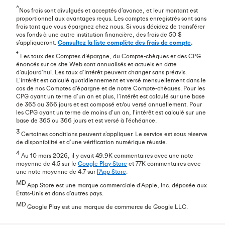
^
Nos frais sont divulgués et acceptés d’avance, et leur montant est
proportionnel aux avantages reçus. Les comptes enregistrés sont sans
frais tant que vous épargnez chez nous. Si vous décidez de transférer
vos fonds à une autre institution financière, des frais de 50 $
s’appliqueront.
Consultez la liste complète des frais de compte
.
†
Les taux des Comptes d’épargne, du Compte-chèques et des CPG
énoncés sur ce site Web sont annualisés et actuels en date
d’aujourd’hui. Les taux d’intérêt peuvent changer sans préavis.
L’intérêt est calculé quotidiennement et versé mensuellement dans le
cas de nos Comptes d’épargne et de notre Compte-chèques. Pour les
CPG ayant un terme d’un an et plus, l’intérêt est calculé sur une base
de 365 ou 366 jours et est composé et/ou versé annuellement. Pour
les CPG ayant un terme de moins d’un an, l’intérêt est calculé sur une
base de 365 ou 366 jours et est versé à l’échéance.
3
Certaines conditions peuvent s’appliquer. Le service est sous réserve
de disponibilité et d’une vérification numérique réussie.
4
Au 10 mars 2026, il y avait 49.9K commentaires avec une note
moyenne de 4.5 sur le
Google Play Store
et 77K commentaires avec
une note moyenne de 4.7 sur
l'App Store
.
MD
App Store est une marque commerciale d’Apple, Inc. déposée aux
États-Unis et dans d’autres pays.
MD
Google Play est une marque de commerce de Google LLC.