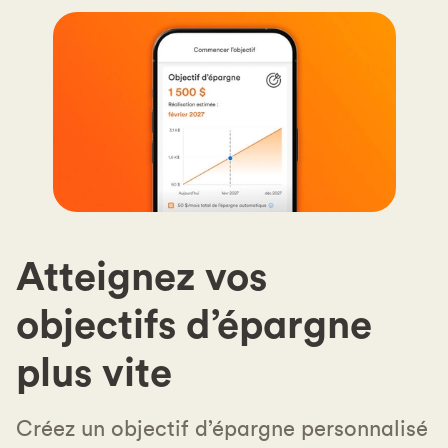
CPG
de
180
jours
à
un
taux
d’intérêt
annualisé
de
2,75
Atteignez vos
%
vous
objectifs d’épargne
donnerait
67,81
plus vite
$
d’intérêt.*
Créez un objectif d’épargne personnalisé