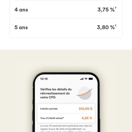
†
4 ans
3,75 %
†
5 ans
3,80 %