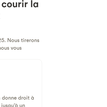
courir la
x
5. Nous tirerons
 nous vous
 donne droit à
 jusqu’à un