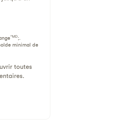
^MD
range
;.
solde minimal de
vrir toutes
entaires.