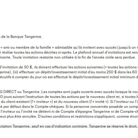
 de la Banque Tangerine.
« ami ou membre de la famille » admissible qu’ils invitent avec succès (jusqu’à un
 réalise toutes les actions décrites ci-après. Le plafond annuel d’invitations est re
ante. Toute invitation restante non utilisée à la fin de l’année civile sera perdue.
vitation de 50 $, ils doivent effectuer les actions suivantes (« toutes les actions ») 
rine), (iii) effectuer un dépôt/investissement initial d’au moins 250 $ dans les 60 j
utifs à compter du jour où est effectué le dépôt/investissement initial minimum 
G DIRECT ou Tangerine. Les comptes sont jugés ouverts avec succès lorsque le nou
30 jours suivant l’exécution de toutes les actions par le nouveau client et, si toute
lient existant (l’« inviteur ») et du nouveau client (l’« invité »). Si l’inviteur
ectué par défaut dans le Compte-chèques. Si la personne concernée possède un comp
Si l’inviteur ou l’invité ne détient ni de Compte d’épargne Tangerine ni de Compte-c
peut plus être annulée. D’autres conditions et restrictions s’appliquent, comme én
iption Tangerine, sauf en cas d’indication contraire. Tangerine se réserve le droit,
 ce soit.
Les modalités complètes de l’offre « Inviter un ami » sont disponibles ici
.