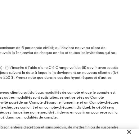
 maximum de 6 par année civile); qui devient nouveau client de
nouvelé le 1er janvier de chaque année et toutes les invitations qui ne
: (i) s’inscrire à l’aide d’une Clé Orange valide, (ii) ouvrir avec succès
ours suivant la date à laquelle ils deviennent un nouveau client et (iv)
de 250 $. Prenez note que dans le cas des hypothèques et d’autres
veau client a satisfait aux modalités de compte et que le compte est
s les autres modalités sont satisfaites, seront versées au Compte
 ou l’invité possède un Compte d’épargne Tangerine et un Compte-chèques
te-chèques conjoint et un compte-chèques individuel, le dépôt sera
hèques Tangerine non enregistré, il devra en ouvrir un pour recevoir la
oncé dans nos modalités de compte.
 à son entière discrétion et sans préavis, de mettre fin ou de suspendre