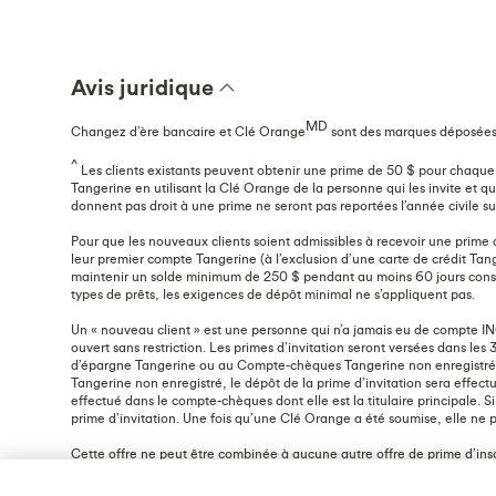
Avis juridique
MD
Changez d’ère bancaire et Clé Orange
sont des marques déposées
^
Les clients existants peuvent obtenir une prime de 50 $ pour chaque 
Tangerine en utilisant la Clé Orange de la personne qui les invite et qui
donnent pas droit à une prime ne seront pas reportées l’année civile suiv
Pour que les nouveaux clients soient admissibles à recevoir une prime d’in
leur premier compte Tangerine (à l’exclusion d’une carte de crédit Tange
maintenir un solde minimum de 250 $ pendant au moins 60 jours conséc
types de prêts, les exigences de dépôt minimal ne s’appliquent pas.
Un « nouveau client » est une personne qui n’a jamais eu de compte IN
ouvert sans restriction. Les primes d’invitation seront versées dans les 
d’épargne Tangerine ou au Compte-chèques Tangerine non enregistré du c
Tangerine non enregistré, le dépôt de la prime d’invitation sera eff
effectué dans le compte-chèques dont elle est la titulaire principale. 
prime d’invitation. Une fois qu’une Clé Orange a été soumise, elle ne 
Cette offre ne peut être combinée à aucune autre offre de prime d’inscr
l’offre, en totalité ou en partie, ou de la modifier de quelque façon que